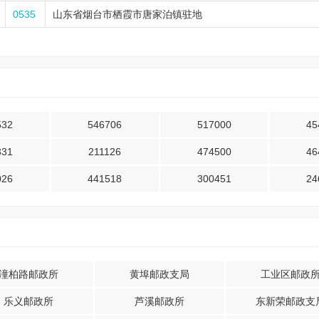
0535
山东省烟台市栖霞市唐家泊镇驻地
532
546706
517000
45
331
211126
474500
46
026
441518
300451
24
潼柏路邮政所
黄埠邮政支局
工业区邮政
乐义邮政所
芦溪邮政所
东新荣邮政支