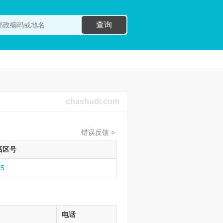
查询
chashudi.com
错误反馈 >
话区号
35
电话