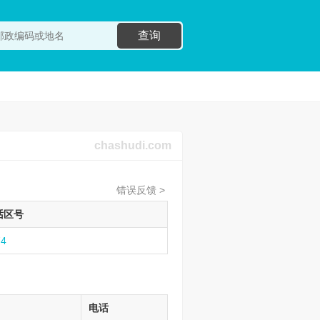
查询
chashudi.com
错误反馈 >
话区号
74
电话