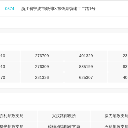
0574
浙江省宁波市鄞州区东钱湖镇建工二路1号
010
276709
401329
23
013
276309
835199
63
370
231336
625307
40
胜利邮政支局
兴汉路邮政所
掇刀邮政支
华光邮政支局
硫磺沟镇邮政支局
石马邮政支