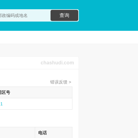
查询
chashudi.com
错误反馈 >
话区号
91
电话