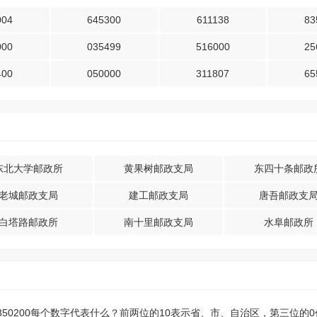
004
645300
611138
83
000
035499
516000
25
400
050000
311807
65
东北大学邮政所
黄果树邮政支局
东四十条邮政
老城邮政支局
建工邮政支局
唐吾邮政支
白塔路邮政所
南十里邮政支局
水阜邮政所
？350200每个数字代表什么？前两位的10表示省、市、自治区，第三位