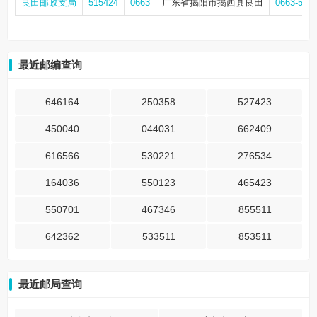
良田邮政支局
515424
0663
广东省揭阳市揭西县良田
0663-566
最近邮编查询
646164
250358
527423
450040
044031
662409
616566
530221
276534
164036
550123
465423
550701
467346
855511
642362
533511
853511
最近邮局查询