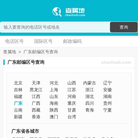
查询
电话区号
国际区号
邮政编码
查属地
>
广东邮编区号查询
广东邮编区号查询
chashudi.com
北京
天津
河北
山西
内蒙古
辽宁
吉林
黑龙江
上海
江苏
浙江
安徽
福建
江西
山东
河南
湖北
湖南
广东
广西
海南
重庆
四川
贵州
云南
西藏
陕西
甘肃
青海
宁夏
新疆
香港
澳门
台湾
广东省各城市