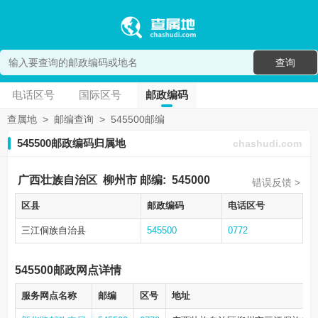
查询
电话区号
国际区号
邮政编码
查属地
>
邮编查询
>
545500邮编
545500邮政编码归属地
chashudi.com
广西壮族自治区
柳州市
邮编:
545000
错误反馈 >
区县
邮政编码
电话区号
三江侗族自治县
545500
0772
545500邮政网点详情
服务网点名称
邮编
区号
地址