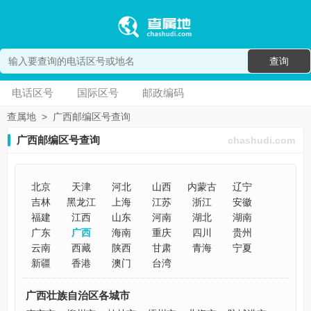
查询
电话区号
国际区号
邮政编码
查属地
>
广西邮编区号查询
广西邮编区号查询
chashudi.com
北京
天津
河北
山西
内蒙古
辽宁
吉林
黑龙江
上海
江苏
浙江
安徽
福建
江西
山东
河南
湖北
湖南
广东
广西
海南
重庆
四川
贵州
云南
西藏
陕西
甘肃
青海
宁夏
新疆
香港
澳门
台湾
广西壮族自治区各城市