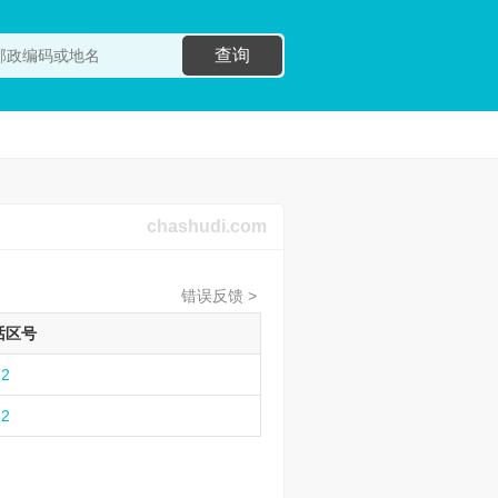
查询
chashudi.com
错误反馈 >
话区号
72
72