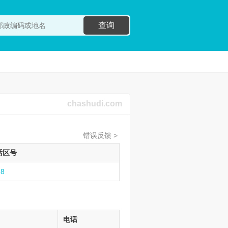
查询
chashudi.com
错误反馈 >
话区号
18
电话