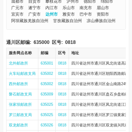
成都市
自贡市
攀枝花市
泸州市
德阳市
绵阳市
广元市
遂宁市
内江市
乐山市
南充市
眉山市
宜宾市
广安市
达州市
雅安市
巴中市
资阳市
阿坝藏族羌族自治州
甘孜藏族自治州
凉山彝族自治州
通川区邮编:
635000
区号:
0818
服务网点名称
邮编
区号
地址
北外邮政所
635001
0818
四川省达州市通川区凤北街道高家坝
火车站邮政支局
635002
0818
四川省达州市通川区朝阳西路邮政花园B
西外邮政所
635002
0818
四川省达州市通川区金山南路245号
磐石邮政支局
635009
0818
四川省达州市通川区盘石乡盘柏街102
张家坝邮政所
635025
0818
四川省达州市通川区凤北街道江湾路1
罗江邮政支局
635025
0818
四川省达州市通川区罗江镇黄家梁11
双龙邮政所
635026
0818
四川省达州市通川区双龙镇兴民街30