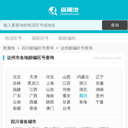
查询
电话区号
国际区号
邮政编码
查属地
>
四川邮编区号查询
>
达州邮编区号查询
达州市各地邮编区号查询
chashudi.com
北京
天津
河北
山西
内蒙古
辽宁
吉林
黑龙江
上海
江苏
浙江
安徽
福建
江西
山东
河南
湖北
湖南
广东
广西
海南
重庆
四川
贵州
云南
西藏
陕西
甘肃
青海
宁夏
新疆
香港
澳门
台湾
四川省各城市