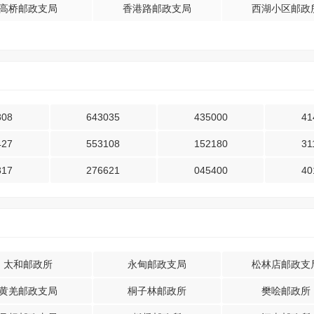
高桥邮政支局
香港路邮政支局
西湖小区邮政
808
643035
435000
41
427
553108
152180
31
317
276621
045400
40
太和邮政所
永甸邮政支局
松林店邮政支
黄羌邮政支局
桐子林邮政所
樊哙邮政所