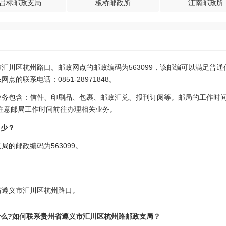
吕标邮政支局
板桥邮政所
江南邮政所
汇川区杭州路口。邮政网点的邮政编码为563099，该邮编可以满足普
的联系电话：0851-28971848。
业务包含：信件、印刷品、包裹、邮政汇兑、报刊订阅等。邮局的工作时
7:00，请注意邮局工作时间前往办理相关业务。
多少？
的邮政编码为563099。
？
省遵义市汇川区杭州路口。
什么?如何联系贵州省遵义市汇川区杭州路邮政支局？