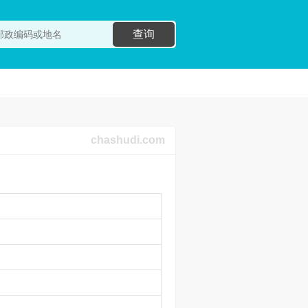
查询
chashudi.com