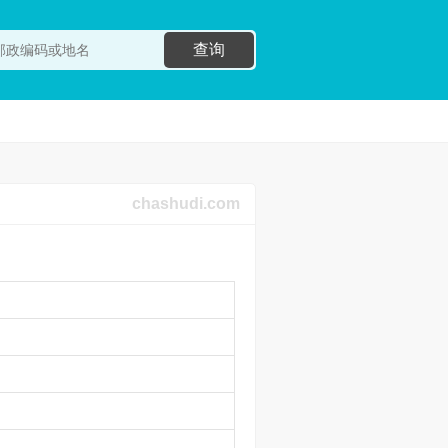
查询
chashudi.com