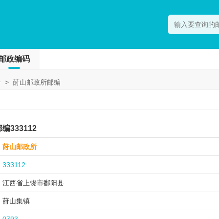
邮政编码
号
>
莳山邮政所邮编
333112
莳山邮政所
333112
江西省上饶市
鄱阳县
莳山集镇