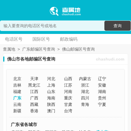
查询
电话区号
国际区号
邮政编码
查属地
>
广东邮编区号查询
>
佛山邮编区号查询
佛山市各地邮编区号查询
chashudi.com
北京
天津
河北
山西
内蒙古
辽宁
吉林
黑龙江
上海
江苏
浙江
安徽
福建
江西
山东
河南
湖北
湖南
广东
广西
海南
重庆
四川
贵州
云南
西藏
陕西
甘肃
青海
宁夏
新疆
香港
澳门
台湾
广东省各城市