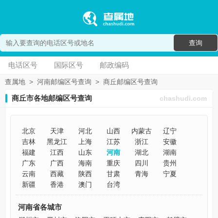
查询
电话区号
国际区号
邮政编码
查属地
>
河南邮编区号查询
>
商丘邮编区号查询
商丘市各地邮编区号查询
chashudi.com
北京
天津
河北
山西
内蒙古
辽宁
吉林
黑龙江
上海
江苏
浙江
安徽
福建
江西
山东
河南
湖北
湖南
广东
广西
海南
重庆
四川
贵州
云南
西藏
陕西
甘肃
青海
宁夏
新疆
香港
澳门
台湾
河南省各城市