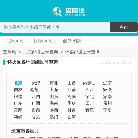
查询
电话区号
国际区号
邮政编码
查属地
>
北京邮编区号查询
>
怀柔邮编区号查询
怀柔区各地邮编区号查询
chashudi.com
北京
天津
河北
山西
内蒙古
辽宁
吉林
黑龙江
上海
江苏
浙江
安徽
福建
江西
山东
河南
湖北
湖南
广东
广西
海南
重庆
四川
贵州
云南
西藏
陕西
甘肃
青海
宁夏
新疆
香港
澳门
台湾
北京市各区县