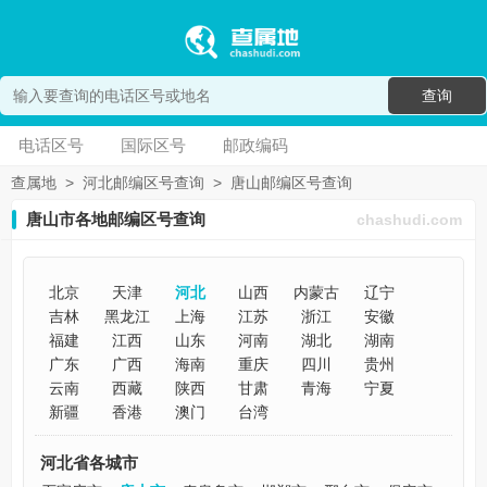
查询
电话区号
国际区号
邮政编码
查属地
>
河北邮编区号查询
>
唐山邮编区号查询
唐山市各地邮编区号查询
chashudi.com
北京
天津
河北
山西
内蒙古
辽宁
吉林
黑龙江
上海
江苏
浙江
安徽
福建
江西
山东
河南
湖北
湖南
广东
广西
海南
重庆
四川
贵州
云南
西藏
陕西
甘肃
青海
宁夏
新疆
香港
澳门
台湾
河北省各城市